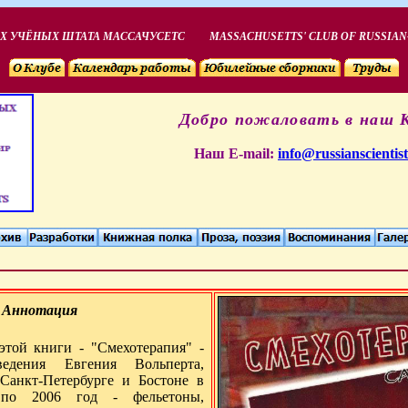
Х УЧЁНЫХ ШТАТА МАССАЧУСЕТС
MASSACHUSETTS' CLUB OF RUSSIAN
Добро пожаловать в наш 
Наш
Е-mail
:
info@russianscientist
Аннотация
этой книги - "Смехотерапия" -
едения Евгения Вольперта,
Санкт-Петербурге и Бостоне в
по 2006 год - фельетоны,