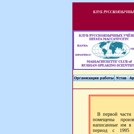
КЛУБ РУССКОЯЗЫЧНЫ
В первой части 
помещены произв
написанные им в 
период с 1995 