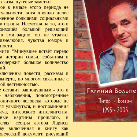
сказы, путевые заметки.
ое в начале этого периода не
туальности, хотя прошло целое
лненное большими социальными
 страны. Несмотря на то, что в
роизошёл большой решающий
 в эмиграцию, он не утратил
изнелюбия, чувства юмора и
ности.
книги "Минувшее встаёт передо
а истории семьи, событиям в
содержит большое количество
ий.
юченны повести, рассказы и
льперта, во многом связанные с
ой деятельностью.
е оставит равнодушным - это и
 наблюдения, подсмотренные
роничного человека, которые не
еля улыбнуться, и воспоминания
ача, питерского интеллигента,
ивые картины прошлого, и
елях" сестры автора Ларисы
аву включённая в книгу как
овеческий документ, рисующий