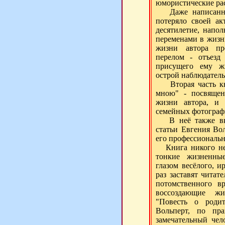
юмористические рас
Даже написанн
потеряло своей ак
десятилетие, напо
переменами в жизни
жизни автора п
перелом - отъезд
присущего ему ж
острой наблюдатель
Вторая часть 
мною" - посвящен
жизни автора, и 
семейных фотограф
В неё также вкл
статьи Евгения Во
его профессиональн
Книга никого н
тонкие жизненные
глазом весёлого, и
раз заставят читат
потомственного вр
воссоздающие ж
"Повесть о родит
Вольперт, по пр
замечательный чел