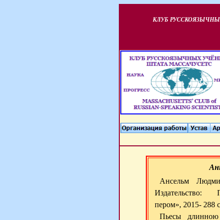
КЛУБ РУССКОЯЗЫЧНЫ
Ан
Ансельм Людми
Издательство: 
пером», 2015- 288 с
Пьесы длинною