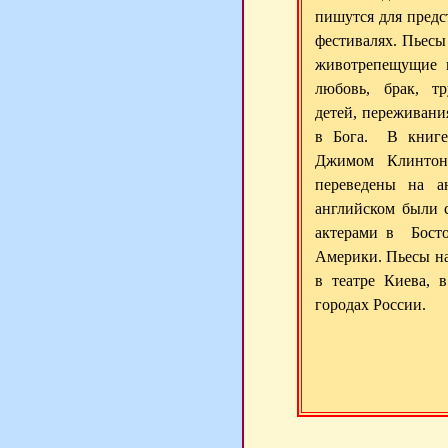
пишутся для предс
фестивалях. Пьесы
животрепещущие п
любовь, брак, т
детей, переживани
в Бога. В книге
Джимом Клинтон
переведены на 
английском были 
актерами в Босто
Америки. Пьесы н
в театре Киева, 
городах России.