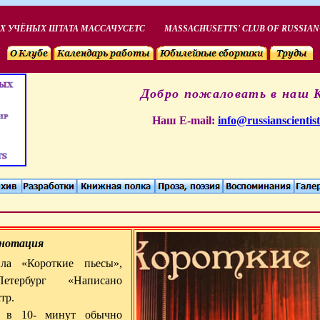
Х УЧЁНЫХ ШТАТА МАССАЧУСЕТС
MASSACHUSETTS' CLUB OF RUSSIAN
Добро пожаловать в наш 
Наш
Е-mail
:
info@russianscientist
нотация
ла «Короткие пьесы»,
Петербург «Написано
тр.
 в 10- минут обычно