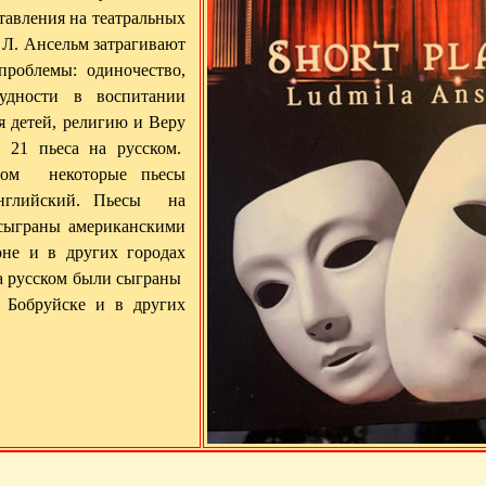
тавления на театральных
 Л. Ансельм затрагивают
роблемы: одиночество,
рудности в воспитании
я детей, религию и Веру
 21 пьеса на русском.
ом некоторые пьесы
английский. Пьесы на
сыграны американскими
не и в других городах
а русском были сыграны
в Бобруйске и в других